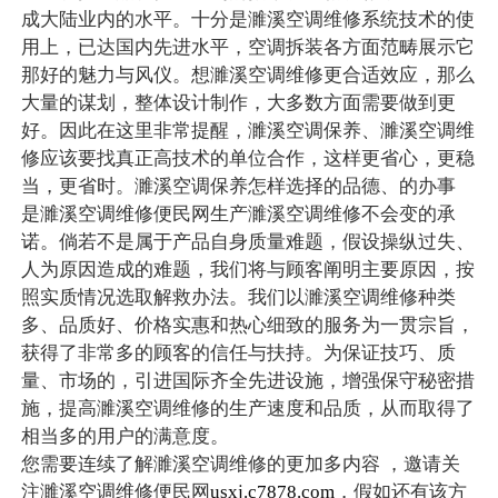
成大陆业内的水平。十分是濉溪空调维修系统技术的使
用上，已达国内先进水平，空调拆装各方面范畴展示它
那好的魅力与风仪。想濉溪空调维修更合适效应，那么
大量的谋划，整体设计制作，大多数方面需要做到更
好。因此在这里非常提醒，濉溪空调保养、濉溪空调维
修应该要找真正高技术的单位合作，这样更省心，更稳
当，更省时。濉溪空调保养怎样选择的品德、的办事
是濉溪空调维修便民网生产濉溪空调维修不会变的承
诺。倘若不是属于产品自身质量难题，假设操纵过失、
人为原因造成的难题，我们将与顾客阐明主要原因，按
照实质情况选取解救办法。我们以濉溪空调维修种类
多、品质好、价格实惠和热心细致的服务为一贯宗旨，
获得了非常多的顾客的信任与扶持。为保证技巧、质
量、市场的，引进国际齐全先进设施，增强保守秘密措
施，提高濉溪空调维修的生产速度和品质，从而取得了
相当多的用户的满意度。
您需要连续了解濉溪空调维修的更加多内容 ，邀请关
注濉溪空调维修便民网
usxj.c7878.com
，假如还有该方