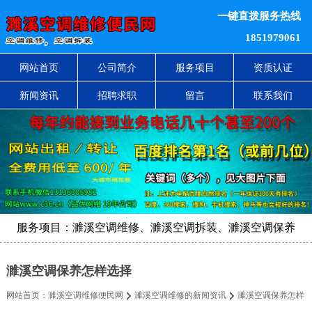
一键直拨服务热线
1851979061
网站首页
公司简介
服务项目
资质认证
新闻资讯
招聘求职
留言
联系我们
服务项目：濉溪空调维修、濉溪空调拆装、濉溪空调保养
濉溪空调保养怎样选择
网站首页：
濉溪空调维修便民网
濉溪空调维修的新闻资讯
濉溪空调保养怎样