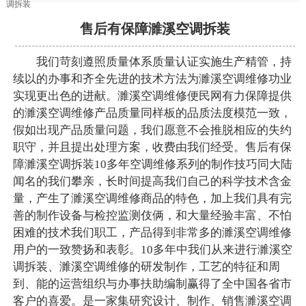
调拆装
售后有保障濉溪空调拆装
我们苛刻遵照质量体系质量认证实施生产精管，持
续以的办事和齐全先进的技术方法为濉溪空调维修功业
实现更出色的进献。濉溪空调维修便民网有力保障提供
的濉溪空调维修产品质量同样板的品质法度模范一致，
假如出现产品质量问题，我们愿意不会推脱相应的失约
职守，并且提出处理方案，收费由我们经受。售后有保
障濉溪空调拆装10多年空调维修系列的制作技巧同大陆
闻名的我们攀亲，长时间提高我们自己的科学技术含金
量，产生了濉溪空调维修商品的特色，加上我们具有完
善的制作设备与检控监测伎俩，和大量经验丰富、不怕
困难的技术我们职工，产品得到非常多的濉溪空调维修
用户的一致赞扬和表彰。10多年中我们从来进行濉溪空
调拆装、濉溪空调维修的研发制作，工艺的特征和周
到、能的运营组织与办事扶助编制赢得了全中国各省市
客户的喜爱。是一家集研究设计、制作、销售濉溪空调