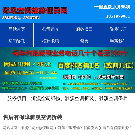
一键直拨服务热线
1851979061
网站首页
公司简介
服务项目
资质认证
新闻资讯
招聘求职
留言
联系我们
服务项目：濉溪空调维修、濉溪空调拆装、濉溪空调保养
售后有保障濉溪空调拆装
网站首页：
濉溪空调维修便民网
濉溪空调维修的新闻资讯
售后有保障濉溪空