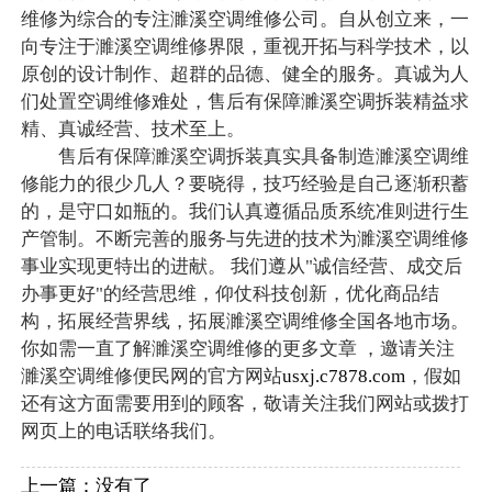
维修为综合的专注濉溪空调维修公司。自从创立来，一
向专注于濉溪空调维修界限，重视开拓与科学技术，以
原创的设计制作、超群的品德、健全的服务。真诚为人
们处置空调维修难处，售后有保障濉溪空调拆装精益求
精、真诚经营、技术至上。
售后有保障濉溪空调拆装真实具备制造濉溪空调维
修能力的很少几人？要晓得，技巧经验是自己逐渐积蓄
的，是守口如瓶的。我们认真遵循品质系统准则进行生
产管制。不断完善的服务与先进的技术为濉溪空调维修
事业实现更特出的进献。 我们遵从"诚信经营、成交后
办事更好"的经营思维，仰仗科技创新，优化商品结
构，拓展经营界线，拓展濉溪空调维修全国各地市场。
你如需一直了解濉溪空调维修的更多文章 ，邀请关注
濉溪空调维修便民网的官方网站
usxj.c7878.com
，假如
还有这方面需要用到的顾客，敬请关注我们网站或拨打
网页上的电话联络我们。
上一篇：没有了